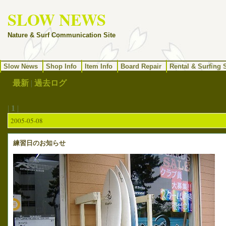
SLOW NEWS
Nature & Surf Communication Site
Slow News
Shop Info
Item Info
Board Repair
Rental & Surfing 
最新
|
過去ログ
|
1
|
2005-05-08
練習日のお知らせ