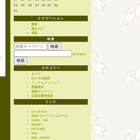
24
25
26
27
28
29
30
31
ナビゲーション
最新
過去ログ
管理
検索
[Google]
に
カテゴリー
すべて
おすすめ商品
インフォメーション
営業案内
体験サーフィン
店頭在庫特価品
リンク
yas Brand
RINE サーフィンスクール
GAKU MC
BEWET
HOTLINE
WSL
WSL JAPAN