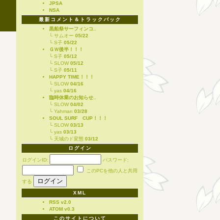
JPSA
NSA
最新コメント＆トラックバック
黒船祭サーフィンコ..
└ サムオー
05/22
└ S子
05/22
ＧＷ後半！！！
└ S子
05/12
└ SLOW
05/12
└ S子
05/11
HAPPY TIME！！！
└ SLOW
04/16
└ yas
04/16
臨時休業のお知らせ..
└ SLOW
04/02
└ Yahman
03/28
SOUL SURF CUP！！！
└ SLOW
03/13
└ yas
03/13
└ 天城のド変態
03/12
ログイン
ログインID:
パスワード:
このPCを他の人と共用
する
XML
RSS v2.0
ATOM v0.3
このサイトについて