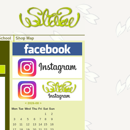
School
Shop Map
<
2026-08
>
Mon
Tue
Wed
Thu
Fri
Sat
Sun
1
2
3
4
5
6
7
8
9
10
11
12
13
14
15
16
17
18
19
20
21
22
23