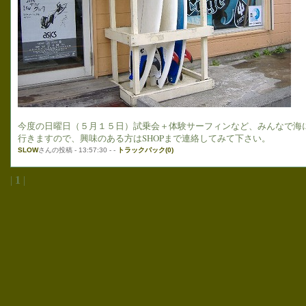
今度の日曜日（５月１５日）試乗会＋体験サーフィンなど、みんなで海
行きますので、興味のある方はSHOPまで連絡してみて下さい。
SLOW
さんの投稿 - 13:57:30 - -
トラックバック(0)
|
1
|