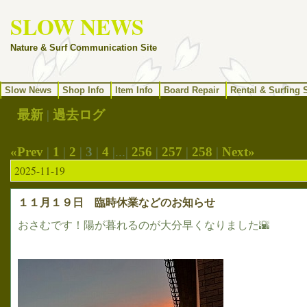
SLOW NEWS
Nature & Surf Communication Site
Slow News
Shop Info
Item Info
Board Repair
Rental & Surfing 
最新
|
過去ログ
«Prev
|
1
|
2
|
3
|
4
|...|
256
|
257
|
258
|
Next»
2025-11-19
１１月１９日 臨時休業などのお知らせ
おさむです！陽が暮れるのが大分早くなりました🌇