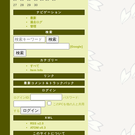
27
28
29
30
ナビゲーション
最新
過去ログ
管理
検索
[Google]
カテゴリー
すべて
Item Info
リンク
最新コメント＆トラックバック
ログイン
ログインID:
パスワード:
このPCを他の人と共用
する
XML
RSS v2.0
ATOM v0.3
このサイトについて