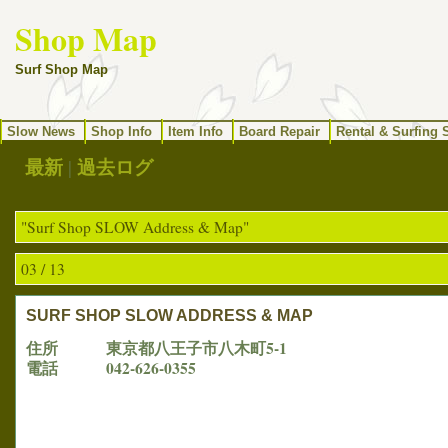
Shop Map
Surf Shop Map
Slow News
Shop Info
Item Info
Board Repair
Rental & Surfing 
最新
|
過去ログ
"Surf Shop SLOW Address & Map"
03 / 13
SURF SHOP SLOW ADDRESS & MAP
住所 東京都八王子市八木町5-1
電話 042-626-0355