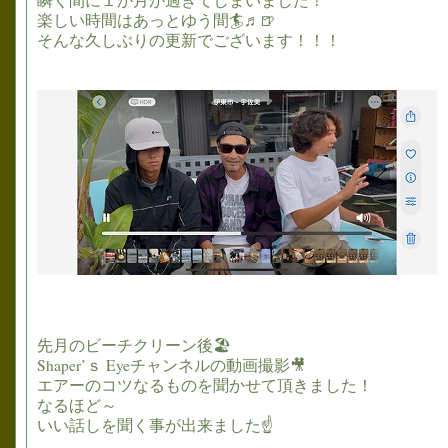
瞬く間に１か月が過ぎてしまいました！
楽しい時間はあっとゆう間🏄♬🍺
そんな久しぶりの更新でございます！！！
先月のビーチクリーン後🏖
Shaper’ｓ Eyeチャンネルの動画撮影🎥
エアーのコツなるものを聞かせて頂きました！
なるほど～
いい話しを聞く事が出来ました☝